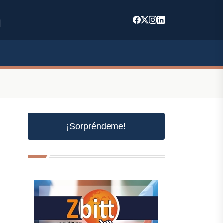
m
¡Sorpréndeme!