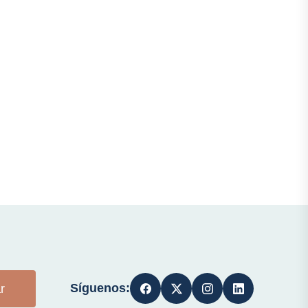
Síguenos:
r