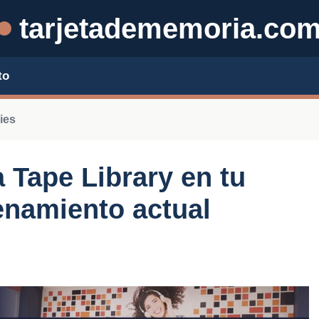
tarjetadememoria.co
to
ies
 Tape Library en tu
enamiento actual