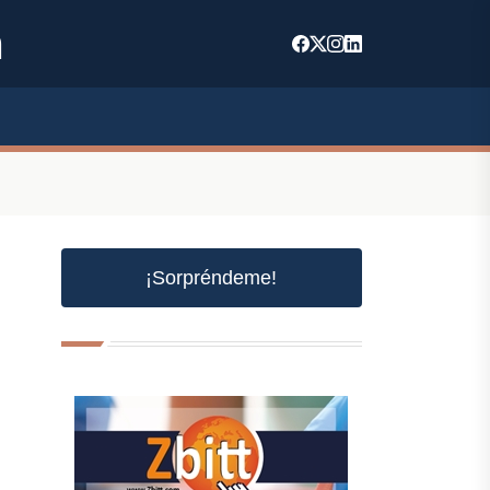
m
¡Sorpréndeme!