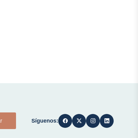
Síguenos:
r