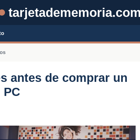
tarjetadememoria.co
to
ros
s antes de comprar un
u PC