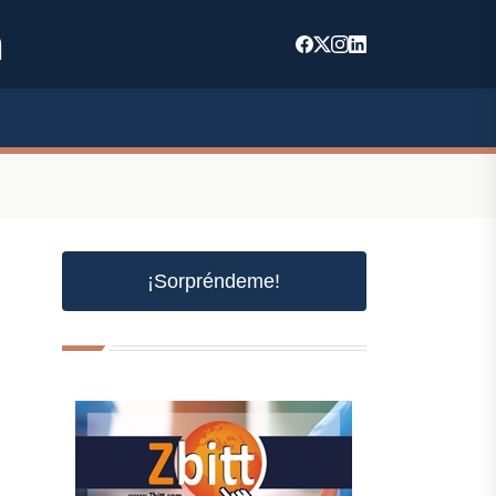
m
¡Sorpréndeme!