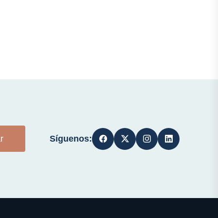
Síguenos:
r