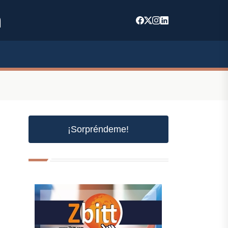
m
¡Sorpréndeme!