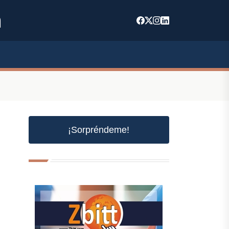
m
¡Sorpréndeme!